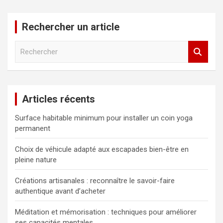
Rechercher un article
R
e
c
h
e
Articles récents
r
c
Surface habitable minimum pour installer un coin yoga
h
permanent
e
r
Choix de véhicule adapté aux escapades bien-être en
pleine nature
Créations artisanales : reconnaître le savoir-faire
authentique avant d’acheter
Méditation et mémorisation : techniques pour améliorer
ses capacités mentales