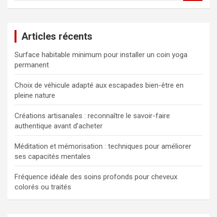
c
h
e
Articles récents
r
c
Surface habitable minimum pour installer un coin yoga
h
permanent
e
r
Choix de véhicule adapté aux escapades bien-être en
pleine nature
Créations artisanales : reconnaître le savoir-faire
authentique avant d’acheter
Méditation et mémorisation : techniques pour améliorer
ses capacités mentales
Fréquence idéale des soins profonds pour cheveux
colorés ou traités