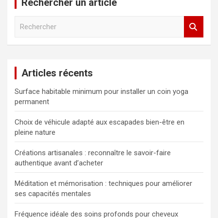
Rechercher un article
R
e
c
h
e
Articles récents
r
c
Surface habitable minimum pour installer un coin yoga
h
permanent
e
r
Choix de véhicule adapté aux escapades bien-être en
pleine nature
Créations artisanales : reconnaître le savoir-faire
authentique avant d’acheter
Méditation et mémorisation : techniques pour améliorer
ses capacités mentales
Fréquence idéale des soins profonds pour cheveux