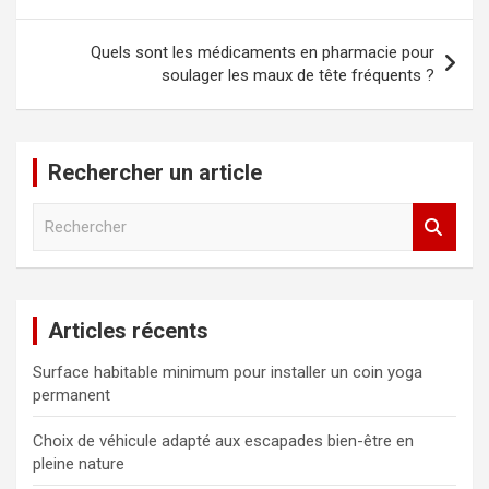
l’article
Quels sont les médicaments en pharmacie pour
soulager les maux de tête fréquents ?
Rechercher un article
R
e
c
h
e
Articles récents
r
c
Surface habitable minimum pour installer un coin yoga
h
permanent
e
r
Choix de véhicule adapté aux escapades bien-être en
pleine nature