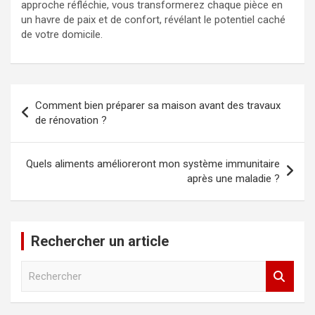
approche réfléchie, vous transformerez chaque pièce en
un havre de paix et de confort, révélant le potentiel caché
de votre domicile.
Navigation
Comment bien préparer sa maison avant des travaux
de
de rénovation ?
l’article
Quels aliments amélioreront mon système immunitaire
après une maladie ?
Rechercher un article
R
e
c
h