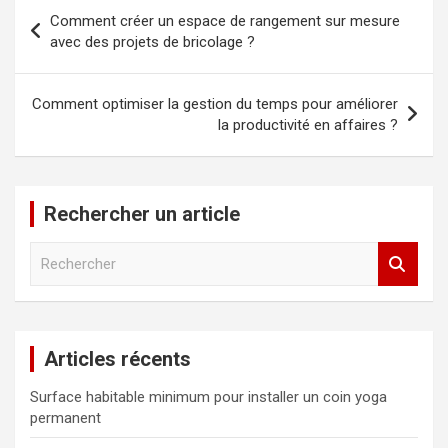
Navigation
Comment créer un espace de rangement sur mesure
de
avec des projets de bricolage ?
l’article
Comment optimiser la gestion du temps pour améliorer
la productivité en affaires ?
Rechercher un article
R
e
c
h
e
Articles récents
r
c
Surface habitable minimum pour installer un coin yoga
h
permanent
e
r