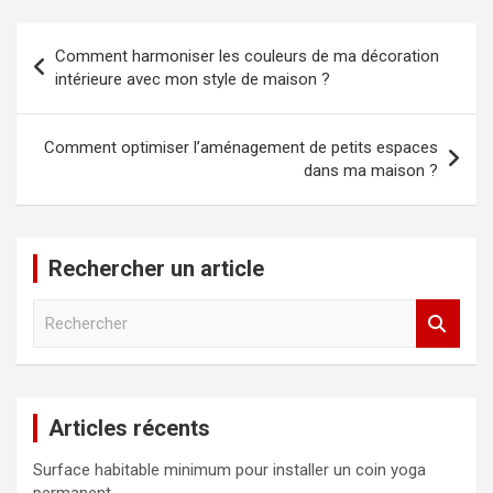
Navigation
Comment harmoniser les couleurs de ma décoration
de
intérieure avec mon style de maison ?
l’article
Comment optimiser l’aménagement de petits espaces
dans ma maison ?
Rechercher un article
R
e
c
h
e
Articles récents
r
c
Surface habitable minimum pour installer un coin yoga
h