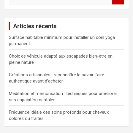
e
c
h
e
Articles récents
r
c
Surface habitable minimum pour installer un coin yoga
h
permanent
e
r
Choix de véhicule adapté aux escapades bien-être en
pleine nature
Créations artisanales : reconnaître le savoir-faire
authentique avant d’acheter
Méditation et mémorisation : techniques pour améliorer
ses capacités mentales
Fréquence idéale des soins profonds pour cheveux
colorés ou traités