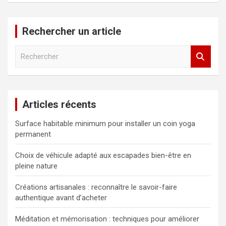
Rechercher un article
R
e
c
h
e
Articles récents
r
c
Surface habitable minimum pour installer un coin yoga
h
permanent
e
r
Choix de véhicule adapté aux escapades bien-être en
pleine nature
Créations artisanales : reconnaître le savoir-faire
authentique avant d’acheter
Méditation et mémorisation : techniques pour améliorer